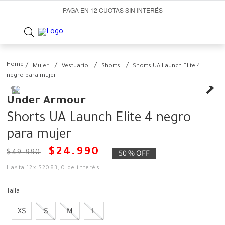
PAGA EN 12 CUOTAS SIN INTERÉS
Mujer
Vestuario
Shorts
Shorts UA Launch Elite 4
negro para mujer
Under Armour
Shorts UA Launch Elite 4 negro
para mujer
$
24
.
990
50 %
OFF
$
49
.
990
Hasta
12
x
$
2083
,
0
de interés
Talla
XS
S
M
L