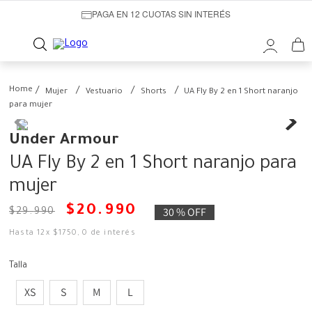
PAGA EN 12 CUOTAS SIN INTERÉS
Mujer
Vestuario
Shorts
UA Fly By 2 en 1 Short naranjo
para mujer
Under Armour
UA Fly By 2 en 1 Short naranjo para
mujer
$
20
.
990
30 %
OFF
$
29
.
990
Hasta
12
x
$
1750
,
0
de interés
Talla
XS
S
M
L