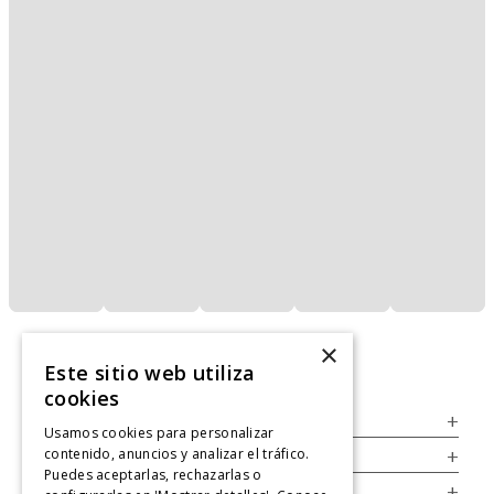
×
Este sitio web utiliza
cookies
Servicio al Consumidor
+
Usamos cookies para personalizar
contenido, anuncios y analizar el tráfico.
Legal
+
Puedes aceptarlas, rechazarlas o
Cuenta
+