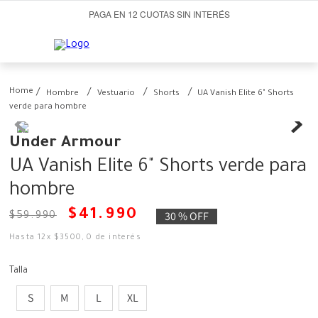
PAGA EN 12 CUOTAS SIN INTERÉS
Hombre
Vestuario
Shorts
UA Vanish Elite 6" Shorts
verde para hombre
Under Armour
UA Vanish Elite 6" Shorts verde para
hombre
$
41
.
990
30 %
OFF
$
59
.
990
Hasta
12
x
$
3500
,
0
de interés
Talla
S
M
L
XL