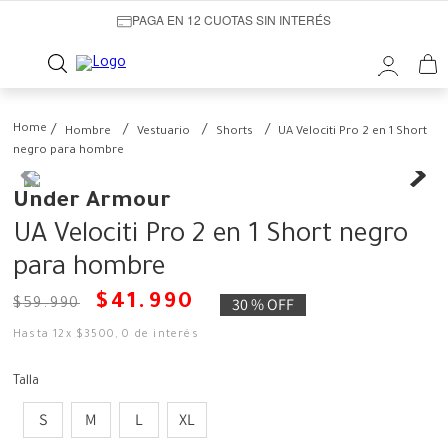
PAGA EN 12 CUOTAS SIN INTERÉS
Hombre
Vestuario
Shorts
UA Velociti Pro 2 en 1 Short
negro para hombre
Under Armour
UA Velociti Pro 2 en 1 Short negro
para hombre
$
41
.
990
30 %
OFF
$
59
.
990
Hasta
12
x
$
3500
,
0
de interés
Talla
S
M
L
XL