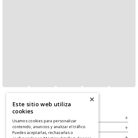
×
Este sitio web utiliza
cookies
Servicio al Consumidor
+
Usamos cookies para personalizar
contenido, anuncios y analizar el tráfico.
Legal
+
Puedes aceptarlas, rechazarlas o
Cuenta
+