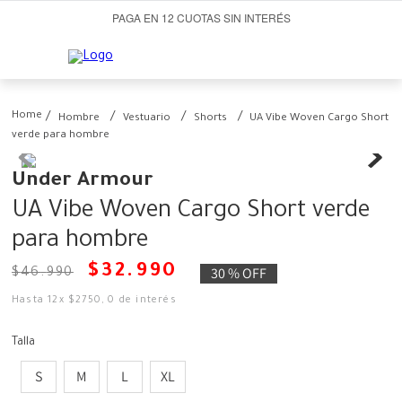
PAGA EN 12 CUOTAS SIN INTERÉS
Hombre
Vestuario
Shorts
UA Vibe Woven Cargo Short
verde para hombre
Under Armour
UA Vibe Woven Cargo Short verde
para hombre
$
32
.
990
30 %
OFF
$
46
.
990
Hasta
12
x
$
2750
,
0
de interés
Talla
S
M
L
XL