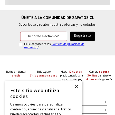
Suscríbete y recibe nuestras ofertas y novedades.
He leído y acepto las
Políticas de privacidad de
marketing
*
Retiro en tienda
Sitio seguro
Hasta
12 cuotas
Compra
segura
gratis
Sitio y pago seguro
precio contado para
30 días
de retracto
pagos con Webpay
6 meses
de garantía
×
Este sitio web utiliza
cookies
Servicio al Consumidor
+
Usamos cookies para personalizar
contenido, anuncios y analizar el tráfico.
Legal
+
Puedes aceptarlas, rechazarlas o