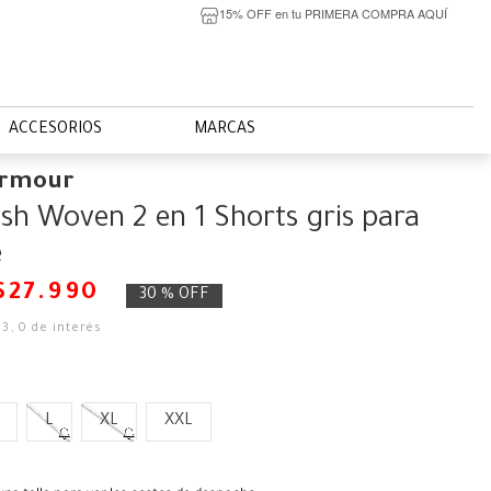
15% OFF en tu PRIMERA COMPRA AQUÍ
ACCESORIOS
MARCAS
Armour
sh Woven 2 en 1 Shorts gris para
e
$
27
.
990
30 %
OFF
33
,
0
de interés
L
XL
XXL