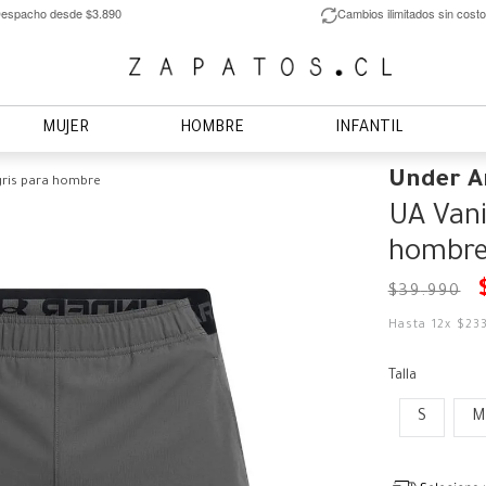
espacho desde $3.890
Cambios ilimitados sin costo
MUJER
HOMBRE
INFANTIL
Under 
gris para hombre
UA Vani
hombr
$
39
.
990
Hasta
12
x
$
23
Talla
S
M