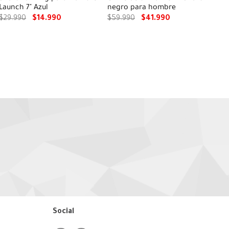
Launch 7" Azul
negro para hombre
$
29
.
990
$
14
.
990
$
59
.
990
$
41
.
990
Social