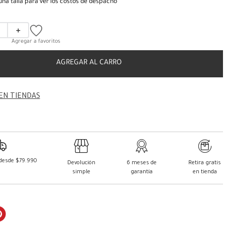
una talla para ver los costos de despacho
＋
AGREGAR AL CARRO
EN TIENDAS
 desde $79.990
Devolución
6 meses de
Retira gratis
simple
garantía
en tienda