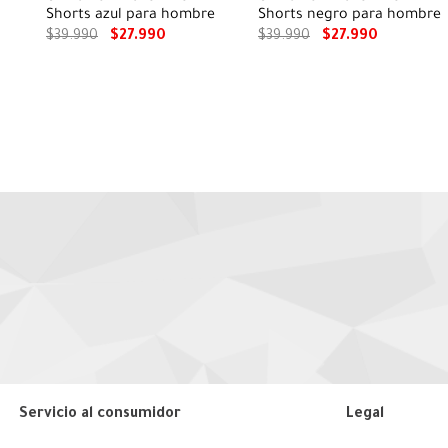
Shorts azul para hombre
Shorts negro para hombre
$
39
.
990
$
27
.
990
$
39
.
990
$
27
.
990
Servicio al consumidor
Legal