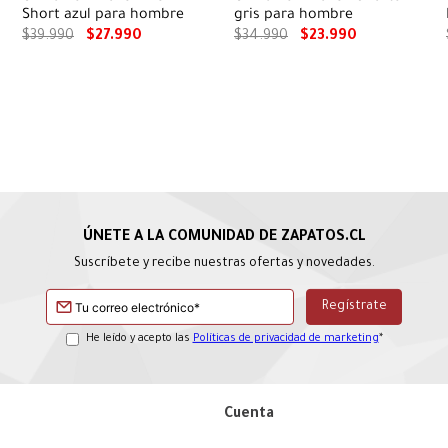
Short azul para hombre
gris para hombre
$
39
.
990
$
27
.
990
$
34
.
990
$
23
.
990
Suscríbete y recibe nuestras ofertas y novedades.
He leído y acepto las
Políticas de privacidad de marketing
*
Cuenta