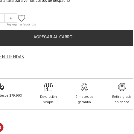
una talla para ver los costos de despacho
＋
AGREGAR AL CARRO
EN TIENDAS
 desde $79.990
Devolución
6 meses de
Retira gratis
simple
garantía
en tienda