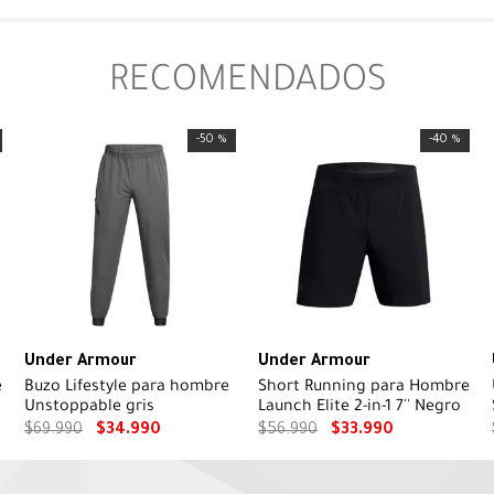
RECOMENDADOS
-
50 %
-
40 %
Under Armour
Under Armour
e
Buzo Lifestyle para hombre
Short Running para Hombre
Unstoppable gris
Launch Elite 2-in-1 7'' Negro
$
69
.
990
$
34
.
990
$
56
.
990
$
33
.
990