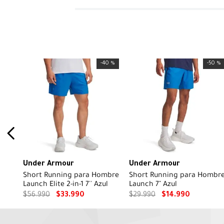
-
40 %
-
50 %
Under Armour
Under Armour
Short Running para Hombre
Short Running para Hombr
Launch Elite 2-in-1 7'' Azul
Launch 7" Azul
$
56
.
990
$
33
.
990
$
29
.
990
$
14
.
990