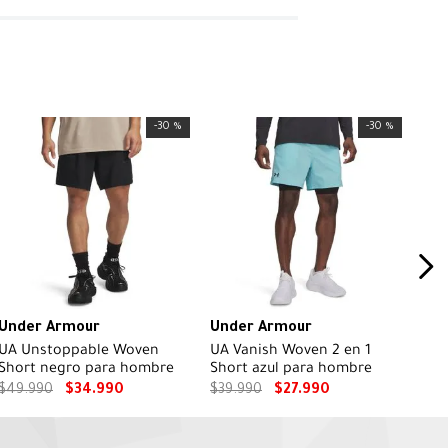
-
30 %
-
30 %
Under Armour
Under Armour
UA Unstoppable Woven
UA Vanish Woven 2 en 1
Short negro para hombre
Short azul para hombre
$
49
.
990
$
34
.
990
$
39
.
990
$
27
.
990