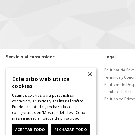
Servicio al consumidor
Legal
Centro de Ayuda
Políticas de Priv
×
Este sitio web utiliza
Tiendas
Términos y Condi
cookies
Contáctanos
Políticas de Des
Retiro en tienda
Cambios, Retract
Usamos cookies para personalizar
Giftcard
Política de Priva
contenido, anuncios y analizar el tráfico.
Puedes aceptarlas, rechazarlas o
Solicitar Factura
configurarlas en 'Mostrar detalles'. Conoce
CyberDay
más en nuestra
Política de privacidad
CyberMonday
ACEPTAR TODO
RECHAZAR TODO