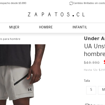
espacho desde $3.890
Cambios ilimitados sin costo
MUJER
HOMBRE
INFANTIL
Under 
ris para hombre
UA Unst
hombr
$
49
.
990
Hasta
12
x
$
29
Talla
S
M