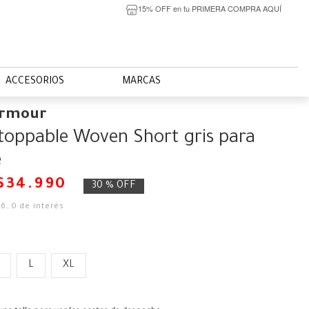
15% OFF en tu PRIMERA COMPRA AQUÍ
ACCESORIOS
MARCAS
Armour
oppable Woven Short gris para
e
$
34
.
990
30 %
OFF
16
,
0
de interés
L
XL