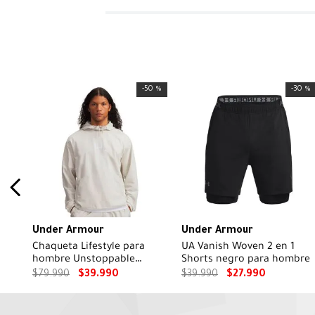
-
50 %
-
30 %
Under Armour
Under Armour
Chaqueta Lifestyle para
UA Vanish Woven 2 en 1
hombre Unstoppable
Shorts negro para hombre
Woven blanco
$
79
.
990
$
39
.
990
$
39
.
990
$
27
.
990