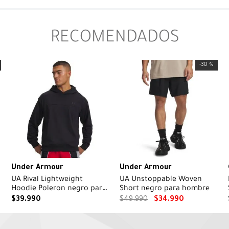
RECOMENDADOS
-
30 %
Under Armour
Under Armour
UA Rival Lightweight
UA Unstoppable Woven
Hoodie Poleron negro para
Short negro para hombre
hombre
$
39
.
990
$
49
.
990
$
34
.
990