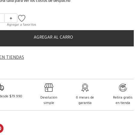
una talla para ver los costos de despacho
＋
AGREGAR AL CARRO
EN TIENDAS
 desde $79.990
Devolución
6 meses de
Retira gratis
simple
garantía
en tienda