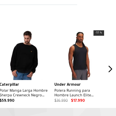
-
51 %
Caterpillar
Under Armour
Polar Manga Larga Hombre
Polera Running para
Sherpa Crewneck Negro
Hombre Launch Elite
CAT
Singlet Negro
$
59
.
990
$
36
.
990
$
17
.
990