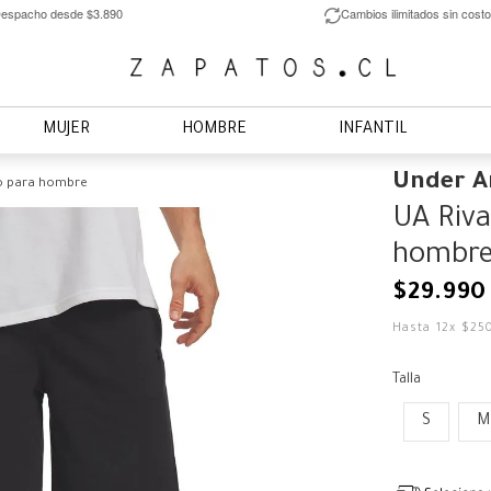
espacho desde $3.890
Cambios ilimitados sin costo
MUJER
HOMBRE
INFANTIL
Under 
ro para hombre
UA Riva
hombr
$
29
.
990
Hasta
12
x
$
25
Talla
S
M