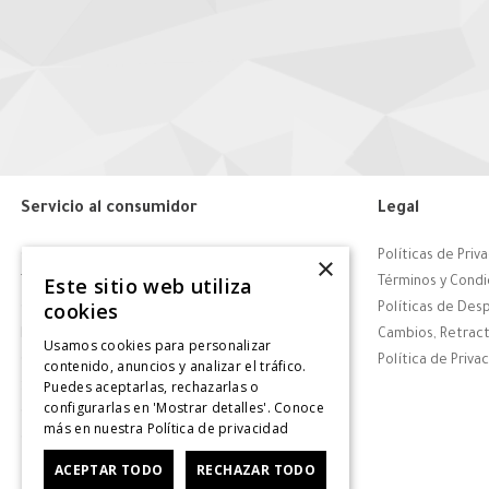
Servicio al consumidor
Legal
Centro de Ayuda
Políticas de Priv
×
Este sitio web utiliza
Tiendas
Términos y Condi
cookies
Contáctanos
Políticas de Des
Retiro en tienda
Cambios, Retract
Usamos cookies para personalizar
Giftcard
Política de Priva
contenido, anuncios y analizar el tráfico.
Puedes aceptarlas, rechazarlas o
Solicitar Factura
configurarlas en 'Mostrar detalles'. Conoce
CyberDay
más en nuestra
Política de privacidad
CyberMonday
ACEPTAR TODO
RECHAZAR TODO