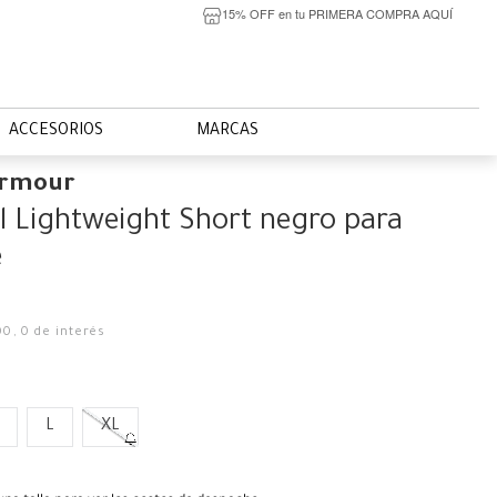
15% OFF en tu PRIMERA COMPRA AQUÍ
ACCESORIOS
MARCAS
Armour
l Lightweight Short negro para
e
00
,
0
de interés
L
XL