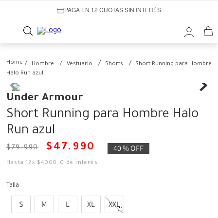
PAGA EN 12 CUOTAS SIN INTERÉS
Hombre
Vestuario
Shorts
Short Running para Hombre
Halo Run azul
Under Armour
Short Running para Hombre Halo
Run azul
$
47
.
990
40 %
OFF
$
79
.
990
Hasta
12
x
$
4000
,
0
de interés
Talla
S
M
L
XL
XXL