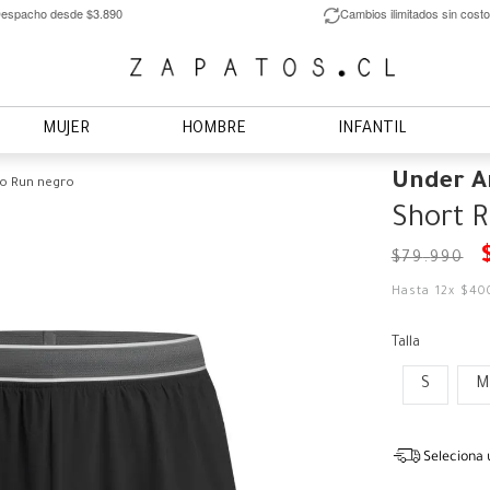
espacho desde $3.890
Cambios ilimitados sin costo
MUJER
HOMBRE
INFANTIL
Under 
lo Run negro
Short 
$
79
.
990
Hasta
12
x
$
40
Talla
S
M
Seleciona 