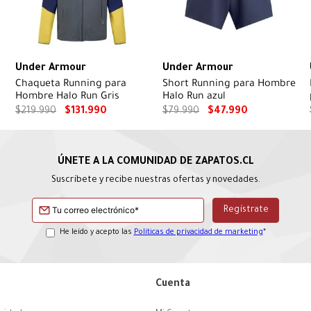
Under Armour
Under Armour
Chaqueta Running para
Short Running para Hombre
Hombre Halo Run Gris
Halo Run azul
$
219
.
990
$
131
.
990
$
79
.
990
$
47
.
990
Suscríbete y recibe nuestras ofertas y novedades.
He leído y acepto las
Políticas de privacidad de marketing
*
Cuenta