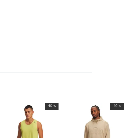
-
40 %
-
40 %