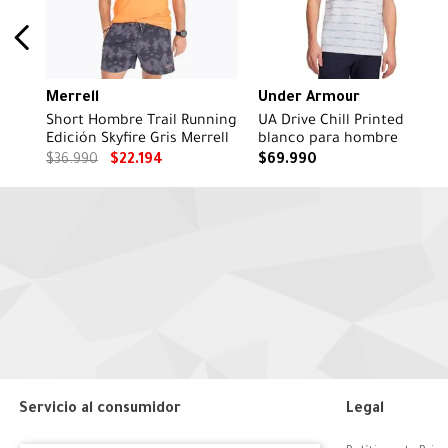
Merrell
Under Armour
Short Hombre Trail Running
UA Drive Chill Printed
Edición Skyfire Gris Merrell
blanco para hombre
$
36
.
990
$
22
.
194
$
69
.
990
Servicio al consumidor
Legal