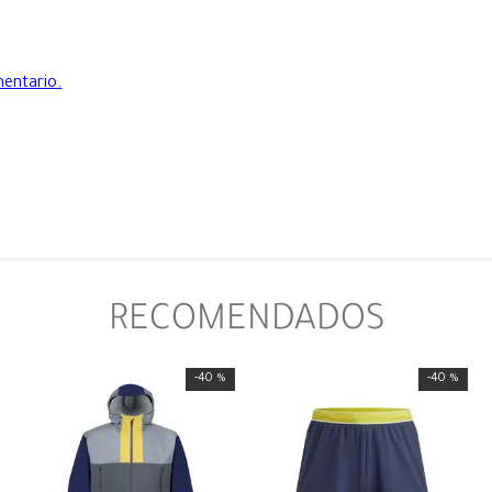
mentario.
RECOMENDADOS
-
40 %
-
40 %