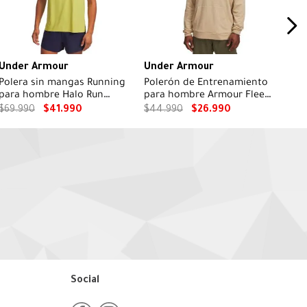
Under Armour
Under Armour
Polera sin mangas Running
Polerón de Entrenamiento
para hombre Halo Run
para hombre Armour Fleece
amarillo
graphic hoodie Café
$
69
.
990
$
41
.
990
$
44
.
990
$
26
.
990
Social