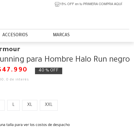
15% OFF en tu PRIMERA COMPRA AQUÍ
ACCESORIOS
MARCAS
Armour
Running para Hombre Halo Run negro
$
47
.
990
40 %
OFF
00
,
0
de interés
L
XL
XXL
una talla para ver los costos de despacho