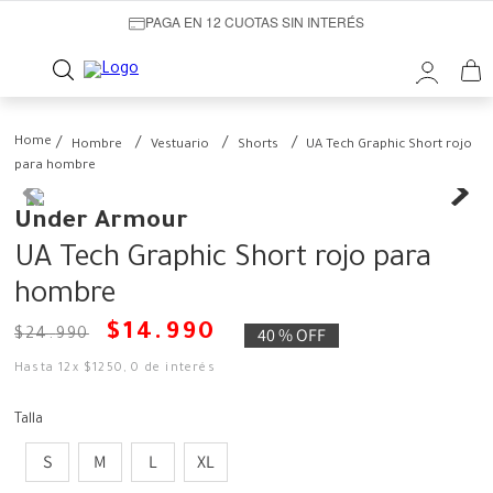
PAGA EN 12 CUOTAS SIN INTERÉS
Hombre
Vestuario
Shorts
UA Tech Graphic Short rojo
para hombre
Under Armour
UA Tech Graphic Short rojo para
hombre
$
14
.
990
40 %
OFF
$
24
.
990
Hasta
12
x
$
1250
,
0
de interés
Talla
S
M
L
XL