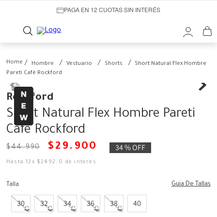
PAGA EN 12 CUOTAS SIN INTERÉS
Hombre
Vestuario
Shorts
Short Natural Flex Hombre
Pareti Café Rockford
Rockford
Short Natural Flex Hombre Pareti
Café Rockford
$
29
.
900
34 %
OFF
$
44
.
990
Hasta
12
x
$
2492
,
0
de interés
Guia De Tallas
Talla
30
32
34
36
38
40