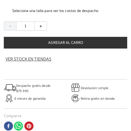
Seleciona una talla para ver los costos de despacho
－
＋
AGREGAR AL CARRO
VER STOCK EN TIENDAS
Despacho gratis desde
Devolución simple
$79.990
6 meses de garantía
Retira gratis en tienda
Comparte