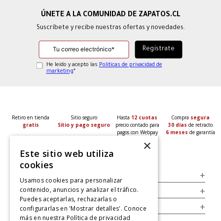
Suscríbete y recibe nuestras ofertas y novedades.
He leído y acepto las
Políticas de privacidad de
marketing
*
Retiro en tienda
Sitio seguro
Hasta
12 cuotas
Compra
segura
gratis
Sitio y pago seguro
precio contado para
30 días
de retracto
pagos con Webpay
6 meses
de garantía
×
Este sitio web utiliza
cookies
Servicio al Consumidor
+
Usamos cookies para personalizar
contenido, anuncios y analizar el tráfico.
Legal
+
Puedes aceptarlas, rechazarlas o
Cuenta
+
configurarlas en 'Mostrar detalles'. Conoce
más en nuestra
Política de privacidad