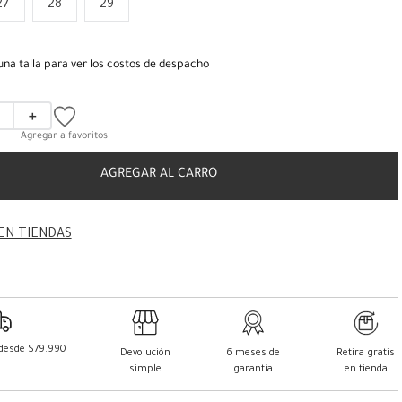
27
28
29
una talla para ver los costos de despacho
＋
AGREGAR AL CARRO
EN TIENDAS
 desde $79.990
Devolución
6 meses de
Retira gratis
simple
garantía
en tienda