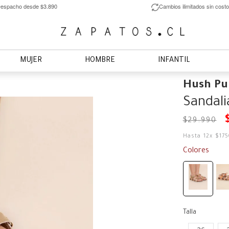
espacho desde $3.890
Cambios ilimitados sin costo
MUJER
HOMBRE
INFANTIL
Hush Pu
Sandali
$
29
.
990
Hasta
12
x
$
17
Colores
Talla