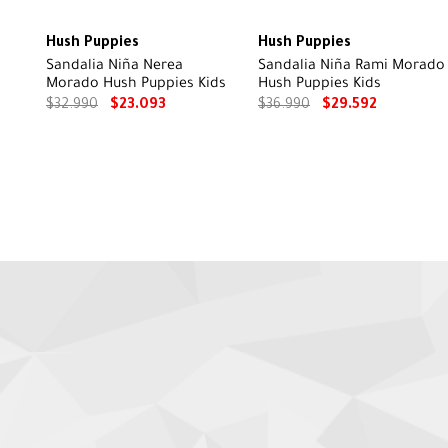
Hush Puppies
Hush Puppies
Sandalia Niña Nerea
Sandalia Niña Rami Morado
Morado Hush Puppies Kids
Hush Puppies Kids
$
32
.
990
$
23
.
093
$
36
.
990
$
29
.
592