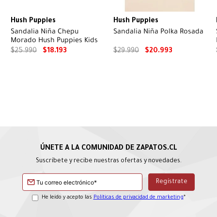
Hush Puppies
Hush Puppies
Sandalia Niña Chepu
Sandalia Niña Polka Rosada
Morado Hush Puppies Kids
$
25
.
990
$
18
.
193
$
29
.
990
$
20
.
993
Suscríbete y recibe nuestras ofertas y novedades.
He leído y acepto las
Políticas de privacidad de marketing
*