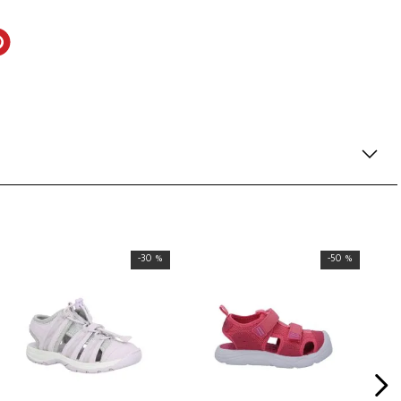
-
30 %
-
50 %