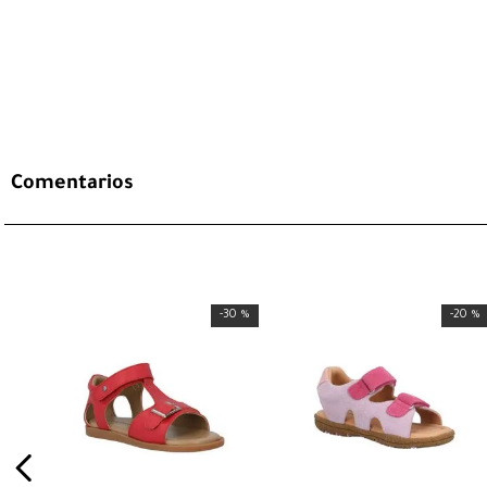
Comentarios
-
30 %
-
20 %