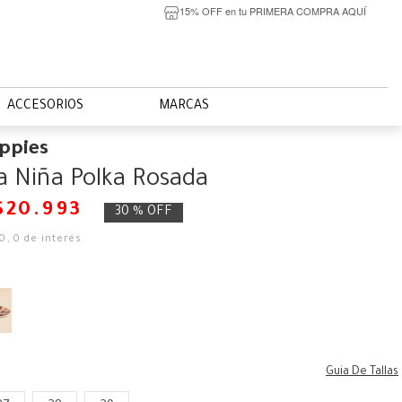
15% OFF en tu PRIMERA COMPRA AQUÍ
ACCESORIOS
MARCAS
ppies
a Niña Polka Rosada
$
20
.
993
30 %
OFF
50
,
0
de interés
Guia De Tallas