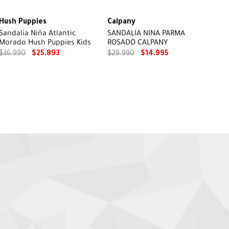
Hush Puppies
Calpany
Sandalia Niña Atlantic
SANDALIA NINA PARMA
Morado Hush Puppies Kids
ROSADO CALPANY
$
36
.
990
$
25
.
893
$
29
.
990
$
14
.
995