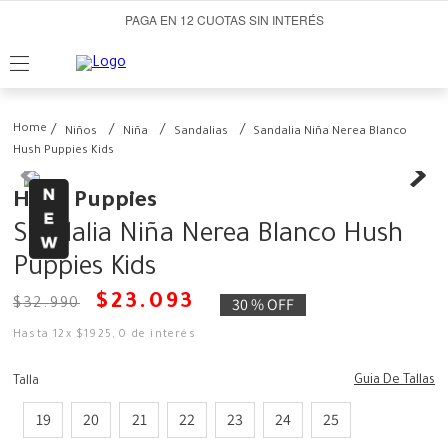
PAGA EN 12 CUOTAS SIN INTERÉS
Niños
Niña
Sandalias
Sandalia Niña Nerea Blanco
Hush Puppies Kids
Hush Puppies
Sandalia Niña Nerea Blanco Hush
Puppies Kids
$
23
.
093
30 %
OFF
$
32
.
990
Hasta
12
x
$
1925
,
0
de interés
Guia De Tallas
Talla
19
20
21
22
23
24
25