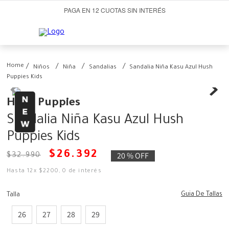
PAGA EN 12 CUOTAS SIN INTERÉS
Niños
Niña
Sandalias
Sandalia Niña Kasu Azul Hush
Puppies Kids
Hush Puppies
Sandalia Niña Kasu Azul Hush
Puppies Kids
$
26
.
392
20 %
OFF
$
32
.
990
Hasta
12
x
$
2200
,
0
de interés
Guia De Tallas
Talla
26
27
28
29