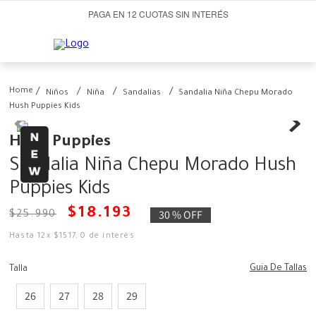
PAGA EN 12 CUOTAS SIN INTERÉS
Niños
Niña
Sandalias
Sandalia Niña Chepu Morado
Hush Puppies Kids
Hush Puppies
Sandalia Niña Chepu Morado Hush
Puppies Kids
$
18
.
193
30 %
OFF
$
25
.
990
Hasta
12
x
$
1517
,
0
de interés
Guia De Tallas
Talla
26
27
28
29