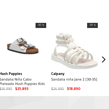
-
30 %
-
30 %
Hush Puppies
Calpany
Sandalia Niña Cabo
Sandalia niña Jane 2 [30-35]
Plateado Hush Puppies Kids
$
36
.
990
$
25
.
893
$
26
.
990
$
18
.
890