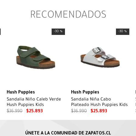
RECOMENDADOS
-
30 %
-
30 %
Hush Puppies
Hush Puppies
Sandalia Niño Caleb Verde
Sandalia Niña Cabo
Hush Puppies Kids
Plateado Hush Puppies Kids
$
36
.
990
$
25
.
893
$
36
.
990
$
25
.
893