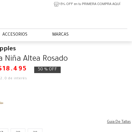
15% OFF en tu PRIMERA COMPRA AQUÍ
ACCESORIOS
MARCAS
ppies
a Niña Altea Rosado
$
18
.
495
50 %
OFF
42
,
0
de interés
Guia De Tallas