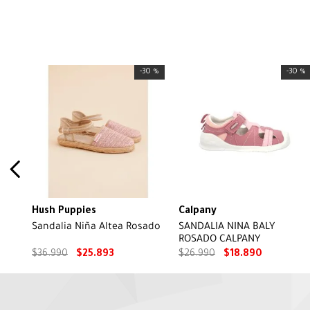
-
30 %
-
30 %
Hush Puppies
Calpany
Sandalia Niña Altea Rosado
SANDALIA NINA BALY
ROSADO CALPANY
$
36
.
990
$
25
.
893
$
26
.
990
$
18
.
890