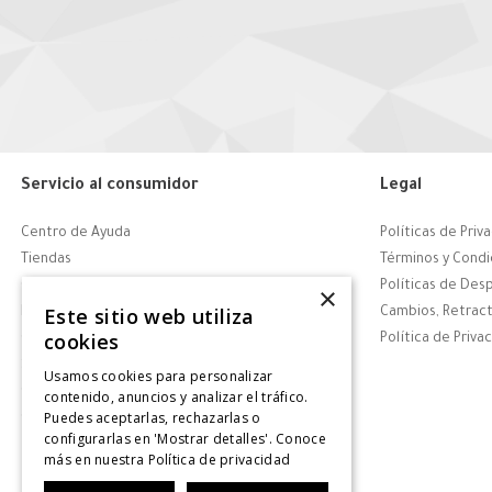
Servicio al consumidor
Legal
Centro de Ayuda
Políticas de Priv
Tiendas
Términos y Condi
Contáctanos
Políticas de Des
×
Este sitio web utiliza
Retiro en tienda
Cambios, Retract
cookies
Giftcard
Política de Priva
Solicitar Factura
Usamos cookies para personalizar
CyberDay
contenido, anuncios y analizar el tráfico.
Puedes aceptarlas, rechazarlas o
CyberMonday
configurarlas en 'Mostrar detalles'. Conoce
más en nuestra
Política de privacidad