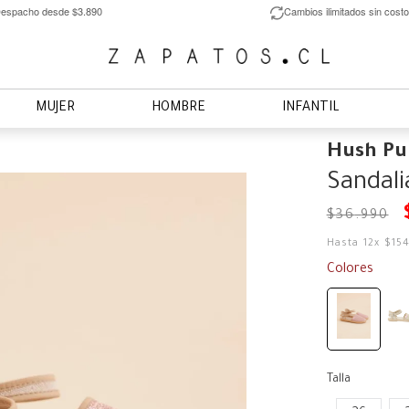
espacho desde $3.890
Cambios ilimitados sin costo
MUJER
HOMBRE
INFANTIL
Hush Pu
Sandali
$
36
.
990
Hasta
12
x
$
15
Colores
Talla