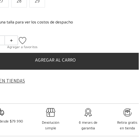
27
28
29
una talla para ver los costos de despacho
＋
AGREGAR AL CARRO
EN TIENDAS
 desde $79.990
Devolución
6 meses de
Retira gratis
simple
garantía
en tienda