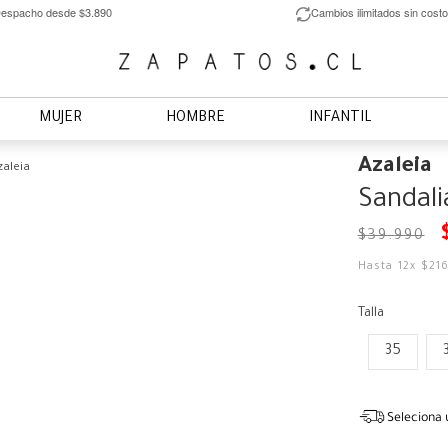
espacho desde $3.890
Cambios ilimitados sin costo
MUJER
HOMBRE
INFANTIL
Azaleia
zaleia
Sandali
$
39
.
990
Hasta
12
x
$
21
Talla
35
Seleciona 