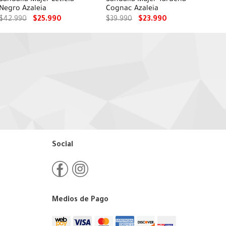
Negro Azaleia
Cognac Azaleia
$
42
.
990
$
25
.
990
$
39
.
990
$
23
.
990
Social
Medios de Pago