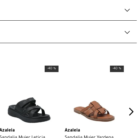
-
40 %
-
40 %
Azaleia
Azaleia
Sandalia Mujer Leticia
Sandalia Mujer Yardena