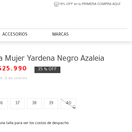
15% OFF en tu PRIMERA COMPRA AQUÍ
ACCESORIOS
MARCAS
a Mujer Yardena Negro Azaleia
$
25
.
990
35 %
OFF
66
,
0
de interés
36
37
38
39
40
una talla para ver los costos de despacho