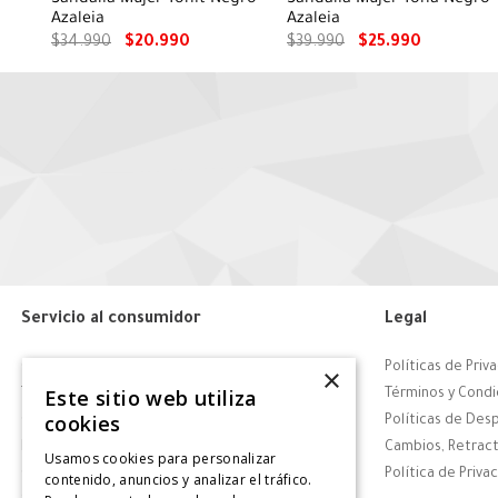
Azaleia
Azaleia
$
34
.
990
$
20
.
990
$
39
.
990
$
25
.
990
Servicio al consumidor
Legal
Centro de Ayuda
Políticas de Priv
×
Este sitio web utiliza
Tiendas
Términos y Condi
cookies
Contáctanos
Políticas de Des
Retiro en tienda
Cambios, Retract
Usamos cookies para personalizar
Giftcard
Política de Priva
contenido, anuncios y analizar el tráfico.