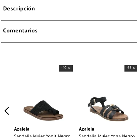
Descripción
Comentarios
-
40 %
-
35 %
Azaleia
Azaleia
Sandalia Mujer Yonit Negro
Sandalia Mujer Yona Negro