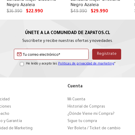
Negro Azaleia
Negro Azaleia
$
36
.
990
$
22
.
990
$
49
.
990
$
29
.
990
Suscríbete y recibe nuestras ofertas y novedades.
He leído y acepto las
Políticas de privacidad de marketing
*
Cuenta
acidad
Mi Cuenta
ciones
Historial de Compras
pacho
¿Dónde Viene mi Compra?
o y Garantía
Sigue tu compra
cidad de Marketing
Ver Boleta / Ticket de cambio