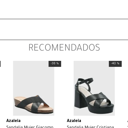
RECOMENDADOS
-
38 %
-
40 %
Azaleia
Azaleia
Sandalia Mujer Giacomo
Sandalia Mujer Cristiana