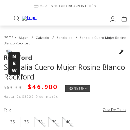
PAGA EN 12 CUOTAS SIN INTERÉS
Mujer
Calzado
Sandalias
Sandalia Cuero Mujer Rosine
Blanco Rockford
Rockford
Sandalia Cuero Mujer Rosine Blanco
Rockford
$
46
.
900
33 %
OFF
$
69
.
990
Hasta
12
x
$
3909
,
0
de interés
Guia De Tallas
Talla
35
36
38
39
40