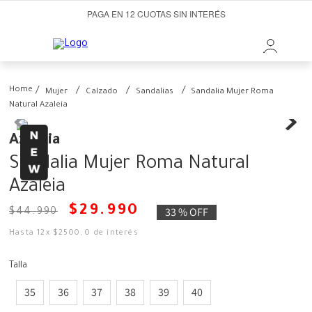
PAGA EN 12 CUOTAS SIN INTERÉS
Mujer
Calzado
Sandalias
Sandalia Mujer Roma
Natural Azaleia
Azaleia
Sandalia Mujer Roma Natural
Azaleia
$
29
.
990
33 %
OFF
$
44
.
990
Hasta
12
x
$
2500
,
0
de interés
Talla
35
36
37
38
39
40