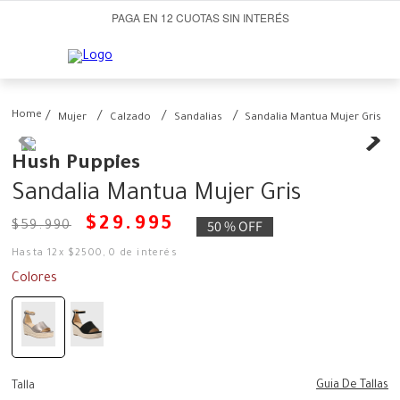
PAGA EN 12 CUOTAS SIN INTERÉS
Mujer
Calzado
Sandalias
Sandalia Mantua Mujer Gris
Hush Puppies
Sandalia Mantua Mujer Gris
$
29
.
995
50 %
OFF
$
59
.
990
Hasta
12
x
$
2500
,
0
de interés
Colores
Guia De Tallas
Talla