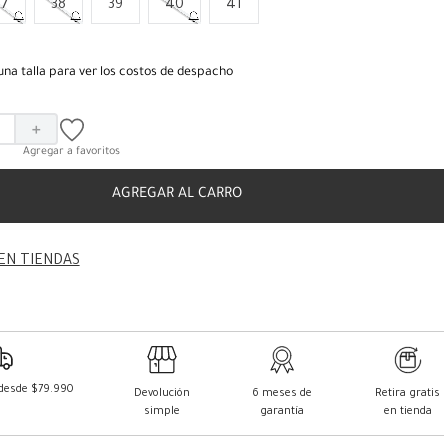
37
38
39
40
41
una talla para ver los costos de despacho
＋
AGREGAR AL CARRO
EN TIENDAS
 desde $79.990
Devolución
6 meses de
Retira gratis
simple
garantía
en tienda