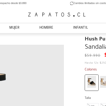
espacho desde $3.890
Cambios ilimitados sin costo
MUJER
HOMBRE
INFANTIL
Hush Pu
Sandal
$
59
.
990
Hasta
12
x
$
25
Colores
Talla