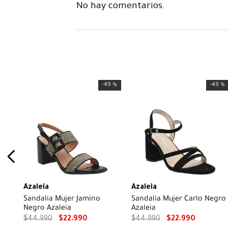
No hay comentarios.
-
49 %
-
49 %
Azaleia
Azaleia
Sandalia Mujer Jamino
Sandalia Mujer Carlo Negro
Negro Azaleia
Azaleia
$
44
.
990
$
22
.
990
$
44
.
990
$
22
.
990