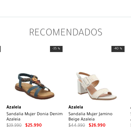
RECOMENDADOS
-
35 %
-
40 %
Azaleia
Azaleia
Sandalia Mujer Donia Denim
Sandalia Mujer Jamino
Azaleia
Beige Azaleia
$
39
.
990
$
25
.
990
$
44
.
990
$
26
.
990