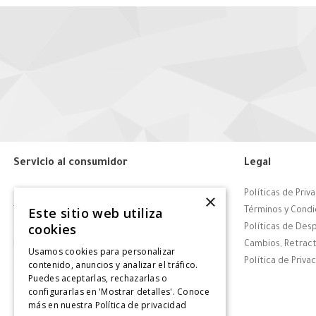
Servicio al consumidor
Legal
Centro de Ayuda
Políticas de Priv
×
Este sitio web utiliza
Tiendas
Términos y Condi
cookies
Contáctanos
Políticas de Des
Retiro en tienda
Cambios, Retract
Usamos cookies para personalizar
Giftcard
Política de Priva
contenido, anuncios y analizar el tráfico.
Puedes aceptarlas, rechazarlas o
Solicitar Factura
configurarlas en 'Mostrar detalles'. Conoce
CyberDay
más en nuestra
Política de privacidad
CyberMonday