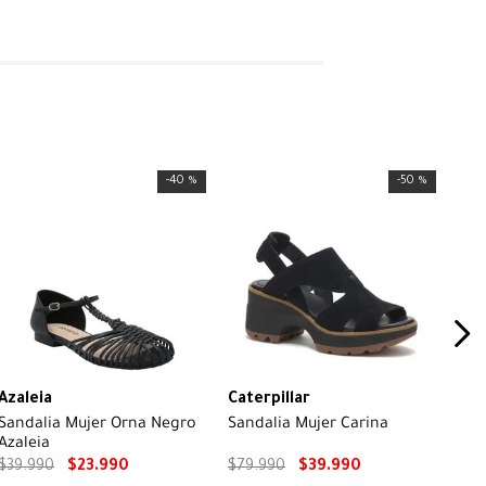
-
40 %
-
50 %
Azaleia
Caterpillar
Sandalia Mujer Orna Negro
Sandalia Mujer Carina
Azaleia
$
39
.
990
$
23
.
990
$
79
.
990
$
39
.
990