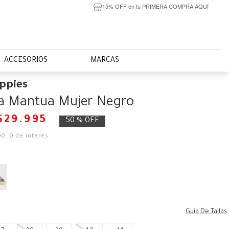
15% OFF en tu PRIMERA COMPRA AQUÍ
ACCESORIOS
MARCAS
ppies
ia Mantua Mujer Negro
$
29
.
995
50 %
OFF
00
,
0
de interés
Guia De Tallas