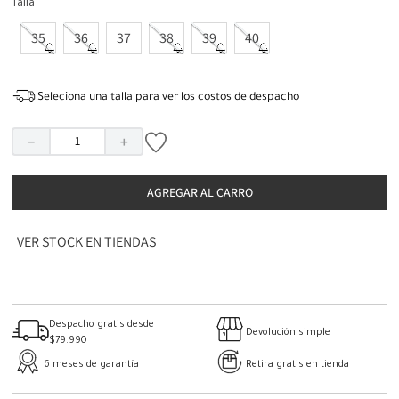
Talla
35
36
37
38
39
40
Seleciona una talla para ver los costos de despacho
－
＋
AGREGAR AL CARRO
VER STOCK EN TIENDAS
Despacho gratis desde
Devolución simple
$79.990
6 meses de garantía
Retira gratis en tienda