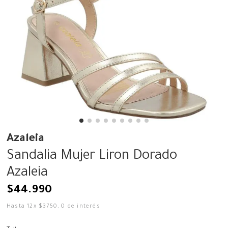
Azaleia
Sandalia Mujer Liron Dorado
Azaleia
$
44
.
990
Hasta
12
x
$
3750
,
0
de interés