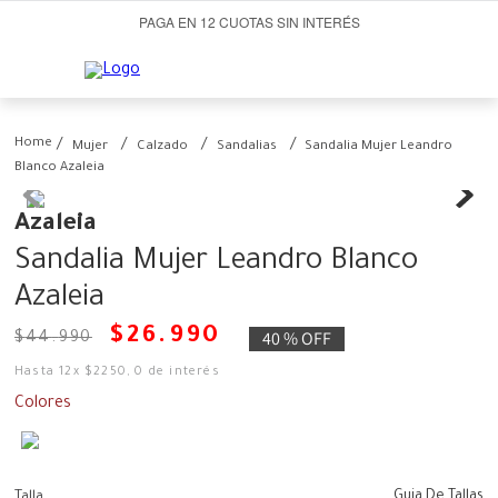
PAGA EN 12 CUOTAS SIN INTERÉS
Mujer
Calzado
Sandalias
Sandalia Mujer Leandro
Blanco Azaleia
Azaleia
Sandalia Mujer Leandro Blanco
Azaleia
$
26
.
990
40 %
OFF
$
44
.
990
Hasta
12
x
$
2250
,
0
de interés
Colores
Guia De Tallas