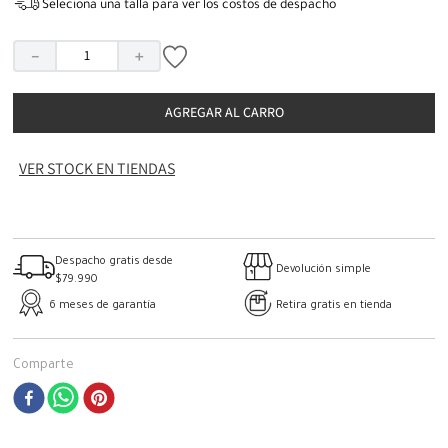
Seleciona una talla para ver los costos de despacho
－
＋
AGREGAR AL CARRO
VER STOCK EN TIENDAS
Despacho gratis desde
Devolución simple
$79.990
6 meses de garantía
Retira gratis en tienda
Comparte