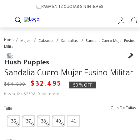
PAGA EN 12 CUOTAS SIN INTERÉS
Mujer
Calzado
Sandalias
Sandalia Cuero Mujer Fusino
Militar
Hush Puppies
Sandalia Cuero Mujer Fusino Militar
$
32
.
495
50 %
OFF
$
64
.
990
Hasta
12
x
$
2708
,
0
de interés
Guia De Tallas
Talla
36
37
38
40
41