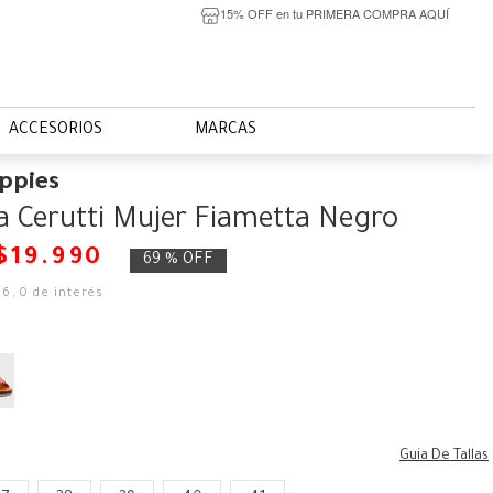
15% OFF en tu PRIMERA COMPRA AQUÍ
ACCESORIOS
MARCAS
ppies
a Cerutti Mujer Fiametta Negro
$
19
.
990
69 %
OFF
66
,
0
de interés
Guia De Tallas