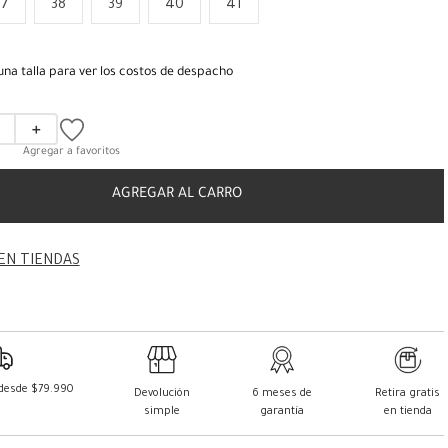
37
38
39
40
41
una talla para ver los costos de despacho
＋
AGREGAR AL CARRO
EN TIENDAS
 desde $79.990
Devolución
6 meses de
Retira gratis
simple
garantía
en tienda