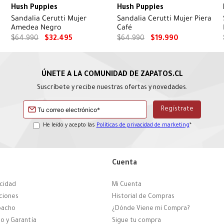
Hush Puppies
Hush Puppies
Sandalia Cerutti Mujer
Sandalia Cerutti Mujer Piera
Amedea Negro
Café
$
64
.
990
$
32
.
495
$
64
.
990
$
19
.
990
Suscríbete y recibe nuestras ofertas y novedades.
He leído y acepto las
Políticas de privacidad de marketing
*
Cuenta
acidad
Mi Cuenta
ciones
Historial de Compras
pacho
¿Dónde Viene mi Compra?
o y Garantía
Sigue tu compra