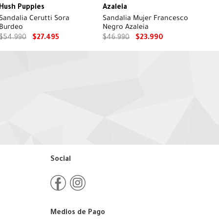
Hush Puppies
Azaleia
Sandalia Cerutti Sora
Sandalia Mujer Francesco
Burdeo
Negro Azaleia
$
54
.
990
$
27
.
495
$
46
.
990
$
23
.
990
Social
Medios de Pago