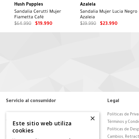
Hush Puppies
Azaleia
Sandalia Cerutti Mujer
Sandalia Mujer Lucia Negro
Fiametta Café
Azaleia
$
64
.
990
$
19
.
990
$
39
.
990
$
23
.
990
Servicio al consumidor
Legal
Centro de Ayuda
Políticas de Priv
×
Este sitio web utiliza
Tiendas
Términos y Condi
cookies
Contáctanos
Políticas de Des
Retiro en tienda
Cambios, Retract