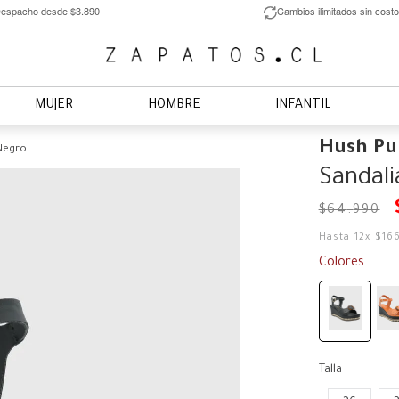
espacho desde $3.890
Cambios ilimitados sin costo
MUJER
HOMBRE
INFANTIL
Hush Pu
 Negro
Sandali
$
64
.
990
Hasta
12
x
$
16
Colores
Talla