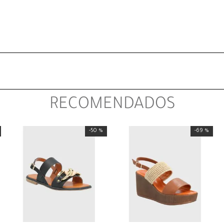
RECOMENDADOS
-
50 %
-
69 %