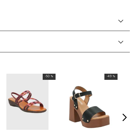
-
50 %
-
49 %