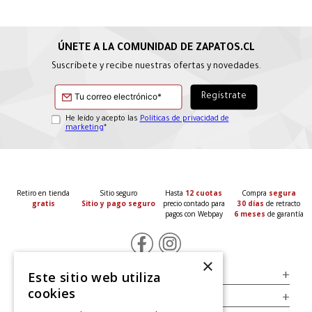
Suscríbete y recibe nuestras ofertas y novedades.
He leído y acepto las
Políticas de privacidad de
marketing
*
Retiro en tienda
Sitio seguro
Hasta
12 cuotas
Compra
segura
gratis
Sitio y pago seguro
precio contado para
30 días
de retracto
pagos con Webpay
6 meses
de garantía
×
Servicio al Consumidor
+
Este sitio web utiliza
cookies
Legal
+