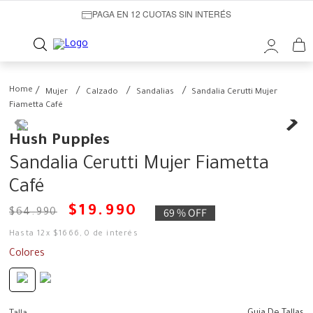
PAGA EN 12 CUOTAS SIN INTERÉS
Mujer
Calzado
Sandalias
Sandalia Cerutti Mujer
Fiametta Café
Hush Puppies
Sandalia Cerutti Mujer Fiametta
Café
$
19
.
990
69 %
OFF
$
64
.
990
Hasta
12
x
$
1666
,
0
de interés
Colores