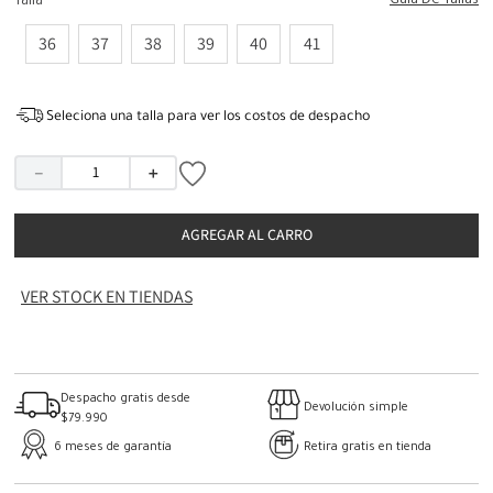
Guia De Tallas
Talla
36
37
38
39
40
41
Seleciona una talla para ver los costos de despacho
－
＋
AGREGAR AL CARRO
VER STOCK EN TIENDAS
Despacho gratis desde
Devolución simple
$79.990
6 meses de garantía
Retira gratis en tienda