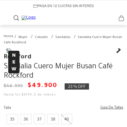
PAGA EN 12 CUOTAS SIN INTERÉS
Mujer
Calzado
Sandalias
Sandalia Cuero Mujer Busan
Café Rockford
Rockford
Sandalia Cuero Mujer Busan Café
Rockford
$
49
.
900
23 %
OFF
$
64
.
990
Hasta
12
x
$
4159
,
0
de interés
Guia De Tallas
Talla
35
36
37
38
40