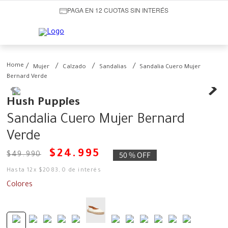
PAGA EN 12 CUOTAS SIN INTERÉS
Mujer
Calzado
Sandalias
Sandalia Cuero Mujer
Bernard Verde
Hush Puppies
Sandalia Cuero Mujer Bernard
Verde
$
24
.
995
50 %
OFF
$
49
.
990
Hasta
12
x
$
2083
,
0
de interés
Colores