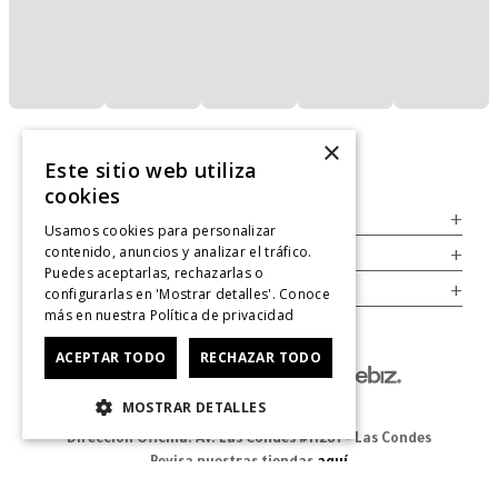
×
Este sitio web utiliza
cookies
Servicio al Consumidor
+
Usamos cookies para personalizar
contenido, anuncios y analizar el tráfico.
Legal
+
Puedes aceptarlas, rechazarlas o
Cuenta
+
configurarlas en 'Mostrar detalles'. Conoce
más en nuestra
Política de privacidad
ACEPTAR TODO
RECHAZAR TODO
MOSTRAR DETALLES
Dirección Oficina: Av. Las Condes #11281 - Las Condes
Revisa nuestras tiendas
aquí
© 2025 Zapatos derechos de autor