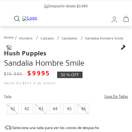
Despacho desde $3.890
Hombre
Calzado
Sandalias
Sandalia Hombre Smile
Hush Puppies
Sandalia Hombre Smile
$
9995
50 %
OFF
$
19
.
990
Hasta
12
x
$
833
,
0
de interés
Guia De Tallas
Talla
41
42
43
44
45
46
Seleciona una talla para ver los costos de despacho