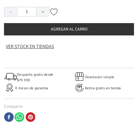
－
＋
AGREGAR AL CARRO
VER STOCK EN TIENDAS
Despacho gratis desde
Devolución simple
$79.990
6 meses de garantía
Retira gratis en tienda
Comparte