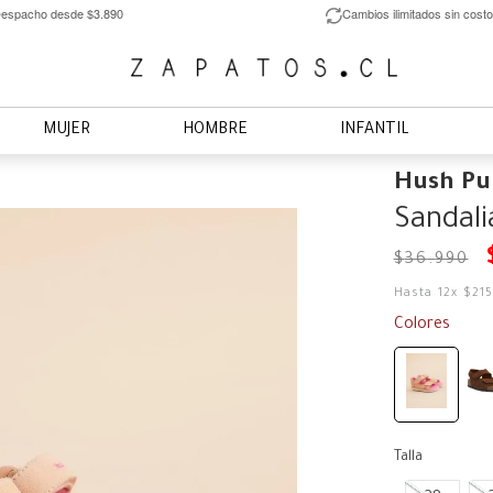
espacho desde $3.890
Cambios ilimitados sin costo
MUJER
HOMBRE
INFANTIL
Hush Pu
Sandali
$
36
.
990
Hasta
12
x
$
21
Colores
Talla