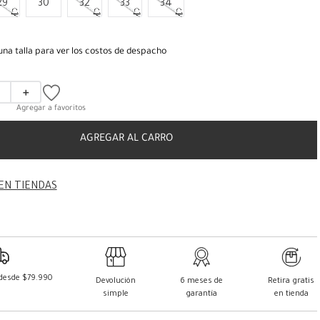
29
30
32
33
34
una talla para ver los costos de despacho
＋
AGREGAR AL CARRO
EN TIENDAS
 desde $79.990
Devolución
6 meses de
Retira gratis
simple
garantía
en tienda