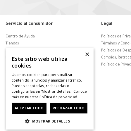
Servicio al consumidor
Legal
Centro de Ayuda
Políticas de Priv
Tiendas
Términos y Condi
Contáctanos
Políticas de Des
×
Este sitio web utiliza
Retiro en tienda
Cambios, Retract
cookies
Giftcard
Política de Priva
Solicitar Factura
Usamos cookies para personalizar
CyberDay
contenido, anuncios y analizar el tráfico.
Puedes aceptarlas, rechazarlas o
CyberMonday
configurarlas en 'Mostrar detalles'. Conoce
más en nuestra
Política de privacidad
ACEPTAR TODO
RECHAZAR TODO
MOSTRAR DETALLES