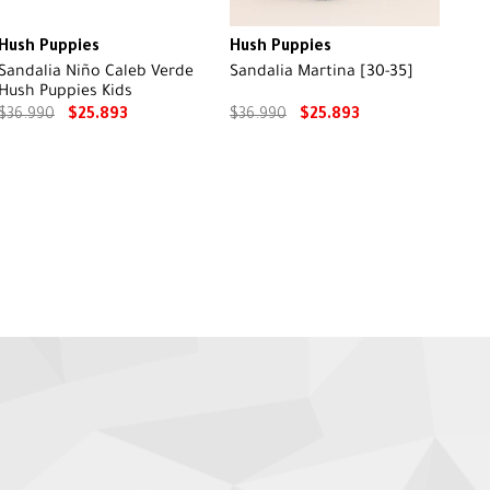
Hush Puppies
Hush Puppies
Sandalia Niño Caleb Verde
Sandalia Martina [30-35]
Hush Puppies Kids
$
36
.
990
$
25
.
893
$
36
.
990
$
25
.
893