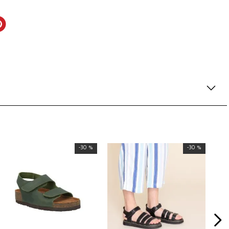
-
30 %
-
30 %