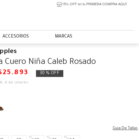
15% OFF en tu PRIMERA COMPRA AQUÍ
ACCESORIOS
MARCAS
ppies
a Cuero Niña Caleb Rosado
$
25
.
893
30 %
OFF
58
,
0
de interés
Guia De Tallas