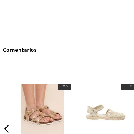
Comentarios
-
30 %
-
30 %