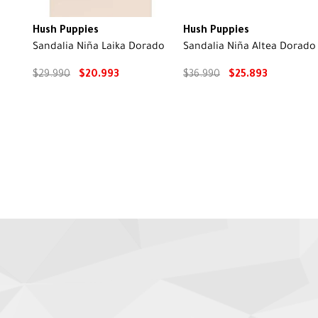
Hush Puppies
Hush Puppies
Sandalia Niña Laika Dorado
Sandalia Niña Altea Dorado
$
29
.
990
$
20
.
993
$
36
.
990
$
25
.
893