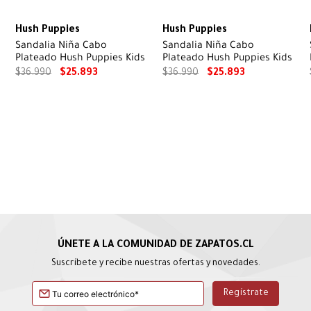
Hush Puppies
Hush Puppies
Sandalia Niña Cabo
Sandalia Niña Cabo
Plateado Hush Puppies Kids
Plateado Hush Puppies Kids
$
36
.
990
$
25
.
893
$
36
.
990
$
25
.
893
Suscríbete y recibe nuestras ofertas y novedades.