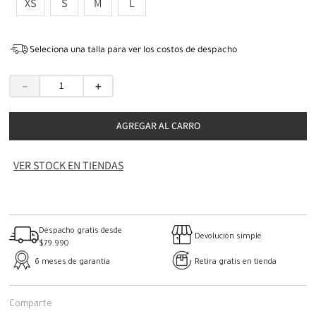
XS
S
M
L
Seleciona una talla para ver los costos de despacho
－
＋
AGREGAR AL CARRO
VER STOCK EN TIENDAS
Despacho gratis desde
Devolución simple
$79.990
6 meses de garantía
Retira gratis en tienda
Comparte