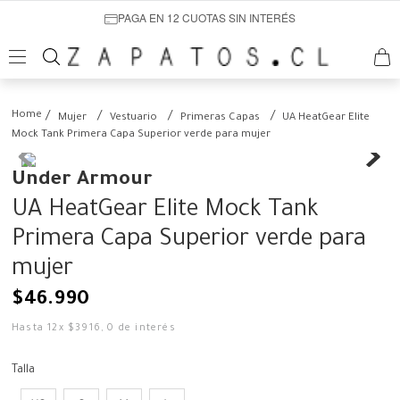
PAGA EN 12 CUOTAS SIN INTERÉS
Mujer
Vestuario
Primeras Capas
UA HeatGear Elite
Mock Tank Primera Capa Superior verde para mujer
Under Armour
UA HeatGear Elite Mock Tank
Primera Capa Superior verde para
mujer
$
46
.
990
Hasta
12
x
$
3916
,
0
de interés
Talla