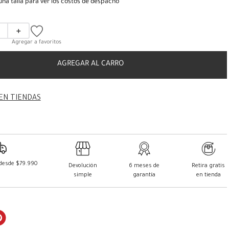
una talla para ver los costos de despacho
＋
AGREGAR AL CARRO
EN TIENDAS
 desde $79.990
Devolución
6 meses de
Retira gratis
simple
garantía
en tienda