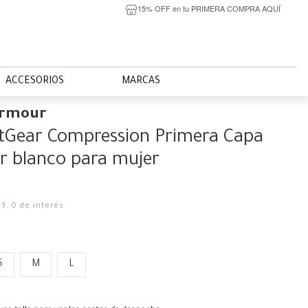
15% OFF en tu PRIMERA COMPRA AQUÍ
ACCESORIOS
MARCAS
Armour
tGear Compression Primera Capa
r blanco para mujer
33
,
0
de interés
S
M
L