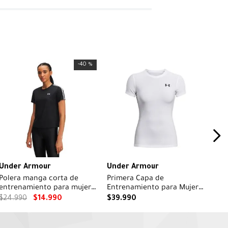
-
40 %
Under Armour
Under Armour
Polera manga corta de
Primera Capa de
entrenamiento para mujer
Entrenamiento para Mujer
Tech Wordmark Tape negro
HG Blanco
$
24
.
990
$
14
.
990
$
39
.
990