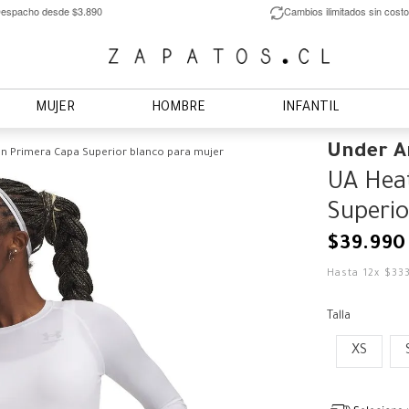
espacho desde $3.890
Cambios ilimitados sin costo
MUJER
HOMBRE
INFANTIL
Under 
 Primera Capa Superior blanco para mujer
UA Hea
Superio
$
39
.
990
Hasta
12
x
$
33
Talla
XS