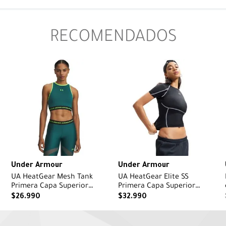
RECOMENDADOS
Under Armour
Under Armour
UA HeatGear Mesh Tank
UA HeatGear Elite SS
Primera Capa Superior
Primera Capa Superior
verde para mujer
negra para mujer
$
26
.
990
$
32
.
990