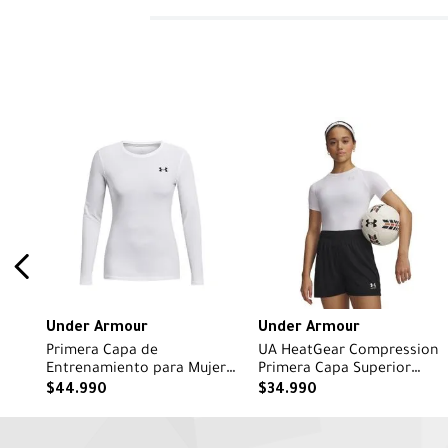
Under Armour
Under Armour
Primera Capa de
UA HeatGear Compression
Entrenamiento para Mujer
Primera Capa Superior
HG Blanco
Manga Corta blanco para
$
44
.
990
$
34
.
990
mujer