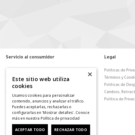
Servicio al consumidor
Legal
Centro de Ayuda
Políticas de Priv
×
Este sitio web utiliza
Tiendas
Términos y Condi
cookies
Contáctanos
Políticas de Des
Retiro en tienda
Cambios, Retract
Usamos cookies para personalizar
Giftcard
Política de Priva
contenido, anuncios y analizar el tráfico.
Puedes aceptarlas, rechazarlas o
Solicitar Factura
configurarlas en 'Mostrar detalles'. Conoce
CyberDay
más en nuestra
Política de privacidad
CyberMonday
ACEPTAR TODO
RECHAZAR TODO