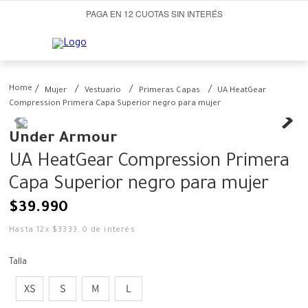
PAGA EN 12 CUOTAS SIN INTERÉS
Mujer
Vestuario
Primeras Capas
UA HeatGear
Compression Primera Capa Superior negro para mujer
Under Armour
UA HeatGear Compression Primera
Capa Superior negro para mujer
$
39
.
990
Hasta
12
x
$
3333
,
0
de interés
Talla
XS
S
M
L