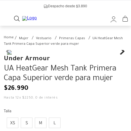
Despacho desde $3.890
Mujer
Vestuario
Primeras Capas
UA HeatGear Mesh
Tank Primera Capa Superior verde para mujer
Under Armour
UA HeatGear Mesh Tank Primera
Capa Superior verde para mujer
$
26
.
990
Hasta
12
x
$
2250
,
0
de interés
Talla
XS
S
M
L