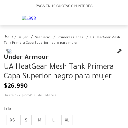
PAGA EN 12 CUOTAS SIN INTERÉS
Mujer
Vestuario
Primeras Capas
UA HeatGear Mesh
Tank Primera Capa Superior negro para mujer
Under Armour
UA HeatGear Mesh Tank Primera
Capa Superior negro para mujer
$
26
.
990
Hasta
12
x
$
2250
,
0
de interés
Talla
XS
S
M
L
XL