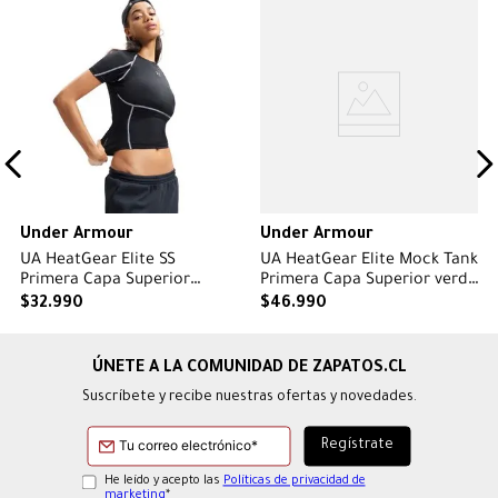
Under Armour
Under Armour
UA HeatGear Elite SS
UA HeatGear Elite Mock Tank
Primera Capa Superior
Primera Capa Superior verde
negra para mujer
para mujer
$
32
.
990
$
46
.
990
Suscríbete y recibe nuestras ofertas y novedades.
He leído y acepto las
Políticas de privacidad de
marketing
*