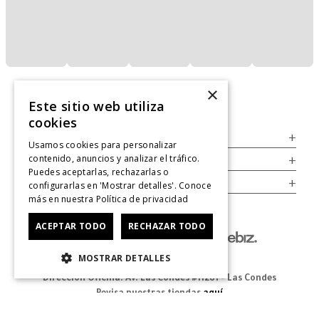
×
Este sitio web utiliza
cookies
Servicio al Consumidor
+
Usamos cookies para personalizar
contenido, anuncios y analizar el tráfico.
Legal
+
Puedes aceptarlas, rechazarlas o
Cuenta
+
configurarlas en 'Mostrar detalles'. Conoce
más en nuestra
Política de privacidad
ACEPTAR TODO
RECHAZAR TODO
MOSTRAR DETALLES
Dirección Oficina: Av. Las Condes #11281 - Las Condes
Revisa nuestras tiendas
aquí
© 2025 Zapatos derechos de autor