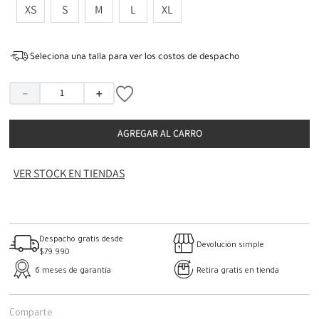
XS
S
M
L
XL
Seleciona una talla para ver los costos de despacho
－
＋
AGREGAR AL CARRO
VER STOCK EN TIENDAS
Despacho gratis desde
Devolución simple
$79.990
6 meses de garantía
Retira gratis en tienda
Comparte