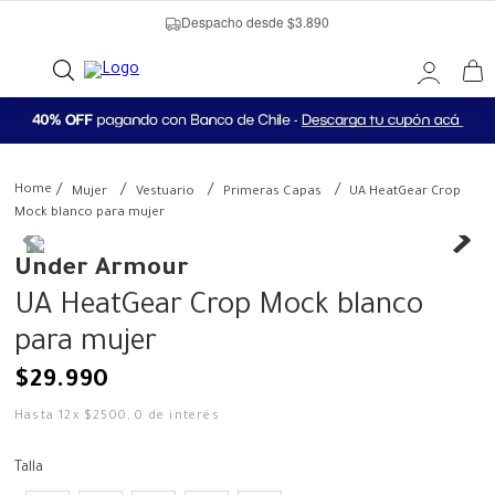
Despacho desde $3.890
Mujer
Vestuario
Primeras Capas
UA HeatGear Crop
Mock blanco para mujer
Under Armour
UA HeatGear Crop Mock blanco
para mujer
$
29
.
990
Hasta
12
x
$
2500
,
0
de interés
Talla