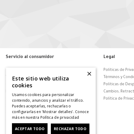
Servicio al consumidor
Legal
Centro de Ayuda
Políticas de Priv
×
Este sitio web utiliza
Tiendas
Términos y Condi
cookies
Contáctanos
Políticas de Des
Retiro en tienda
Cambios, Retract
Usamos cookies para personalizar
Giftcard
Política de Priva
contenido, anuncios y analizar el tráfico.
Puedes aceptarlas, rechazarlas o
Solicitar Factura
configurarlas en 'Mostrar detalles'. Conoce
CyberDay
más en nuestra
Política de privacidad
CyberMonday
ACEPTAR TODO
RECHAZAR TODO