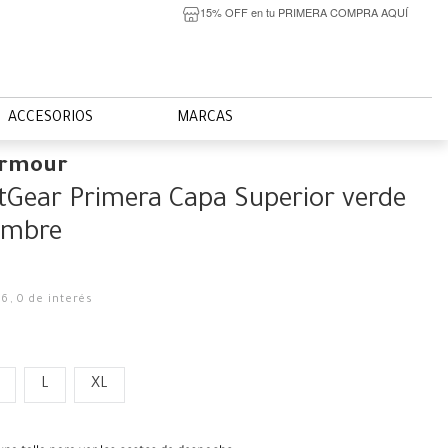
15% OFF en tu PRIMERA COMPRA AQUÍ
ACCESORIOS
MARCAS
Armour
Gear Primera Capa Superior verde
ombre
16
,
0
de interés
L
XL