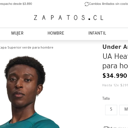
espacho desde $3.890
Cambios ilimitados sin costo
MUJER
HOMBRE
INFANTIL
Under 
Capa Superior verde para hombre
UA Heat
para h
$
34
.
990
Hasta
12
x
$
29
Talla
S
M