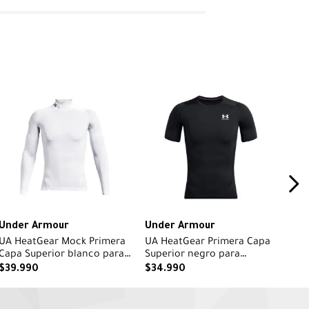
Under Armour
Under Armour
UA HeatGear Mock Primera
UA HeatGear Primera Capa
Capa Superior blanco para
Superior negro para
hombre
hombre
$
39
.
990
$
34
.
990