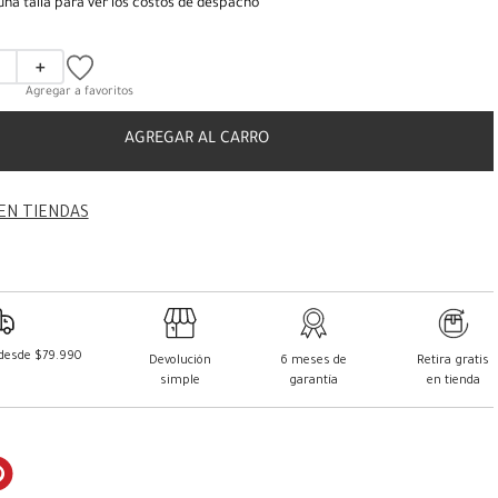
una talla para ver los costos de despacho
＋
AGREGAR AL CARRO
EN TIENDAS
 desde $79.990
Devolución
6 meses de
Retira gratis
simple
garantía
en tienda