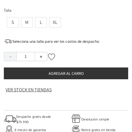
Talla
S
M
L
XL
Seleciona una talla para ver los costos de despacho
－
＋
AGREGAR AL CARRO
VER STOCK EN TIENDAS
Despacho gratis desde
Devolución simple
$79.990
6 meses de garantía
Retira gratis en tienda