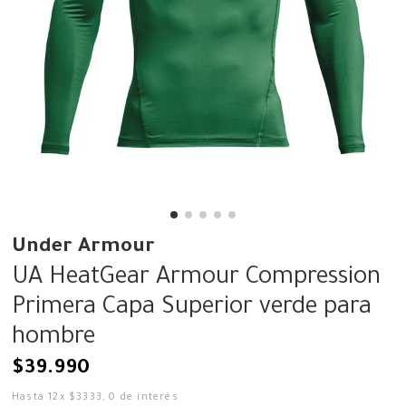
Under Armour
UA HeatGear Armour Compression
Primera Capa Superior verde para
hombre
$
39
.
990
Hasta
12
x
$
3333
,
0
de interés