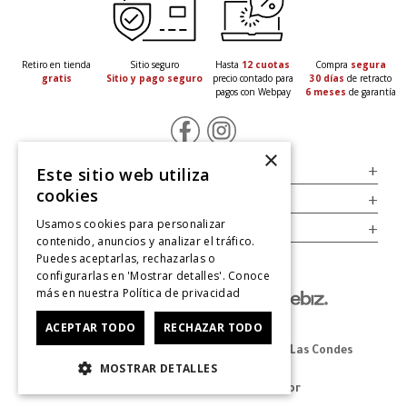
Retiro en tienda
Sitio seguro
Hasta
12 cuotas
Compra
segura
gratis
Sitio y pago seguro
precio contado para
30 días
de retracto
pagos con Webpay
6 meses
de garantía
×
Servicio al Consumidor
+
Este sitio web utiliza
cookies
Legal
+
Usamos cookies para personalizar
Cuenta
+
contenido, anuncios y analizar el tráfico.
Puedes aceptarlas, rechazarlas o
configurarlas en 'Mostrar detalles'. Conoce
más en nuestra
Política de privacidad
ACEPTAR TODO
RECHAZAR TODO
Dirección Oficina: Av. Las Condes #11281 - Las Condes
MOSTRAR DETALLES
Revisa nuestras tiendas
aquí
© 2025 Zapatos derechos de autor