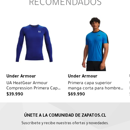
RECOMENDADOS
Under Armour
Under Armour
UA HeatGear Armour
Primera capa superior
Compression Primera Capa
manga corta para hombre
Superior azul para hombre
HeatGear Wordmark azul
$
39
.
990
$
69
.
990
Suscríbete y recibe nuestras ofertas y novedades.