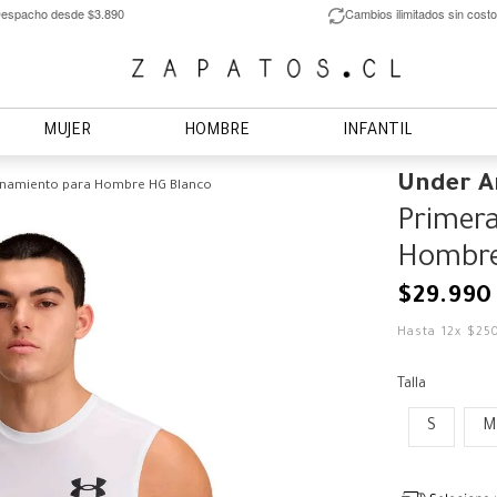
espacho desde $3.890
Cambios ilimitados sin costo
MUJER
HOMBRE
INFANTIL
Under 
enamiento para Hombre HG Blanco
Primera
Hombre
$
29
.
990
Hasta
12
x
$
25
Talla
S
M