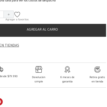
una talla para ver los costos de despacho
＋
AGREGAR AL CARRO
EN TIENDAS
 desde $79.990
Devolución
6 meses de
Retira gratis
simple
garantía
en tienda