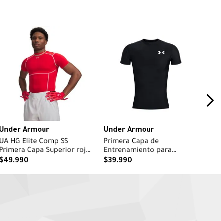
Under Armour
Under Armour
UA HG Elite Comp SS
Primera Capa de
Primera Capa Superior roja
Entrenamiento para
para hombre
Hombre HG Negro
$
49
.
990
$
39
.
990