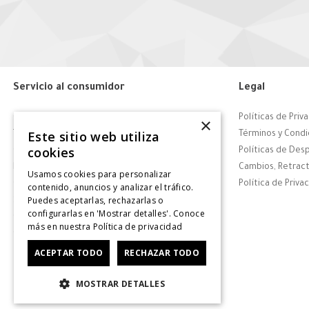
Servicio al consumidor
Legal
Centro de Ayuda
Políticas de Priv
×
Este sitio web utiliza
Tiendas
Términos y Condi
cookies
Contáctanos
Políticas de Des
Retiro en tienda
Cambios, Retract
Usamos cookies para personalizar
Giftcard
Política de Priva
contenido, anuncios y analizar el tráfico.
Puedes aceptarlas, rechazarlas o
Solicitar Factura
configurarlas en 'Mostrar detalles'. Conoce
CyberDay
más en nuestra
Política de privacidad
CyberMonday
ACEPTAR TODO
RECHAZAR TODO
MOSTRAR DETALLES