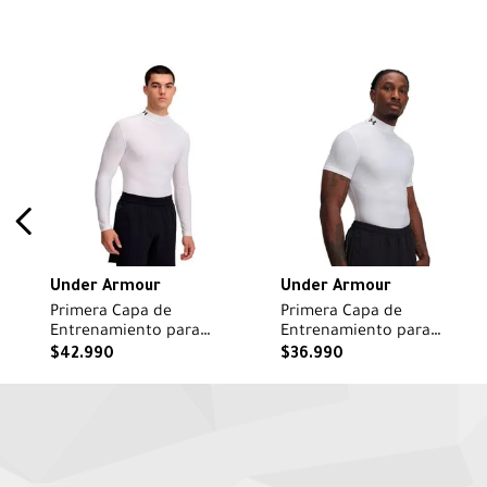
Under Armour
Under Armour
Primera Capa de
Primera Capa de
Entrenamiento para
Entrenamiento para
Hombre HG Mock Blanco
Hombre HG Mock Blanco
$
42
.
990
$
36
.
990