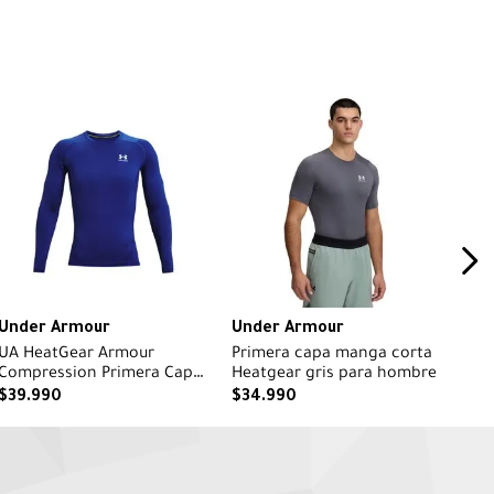
Under Armour
Under Armour
UA HeatGear Armour
Primera capa manga corta
Compression Primera Capa
Heatgear gris para hombre
Superior azul para hombre
$
39
.
990
$
34
.
990