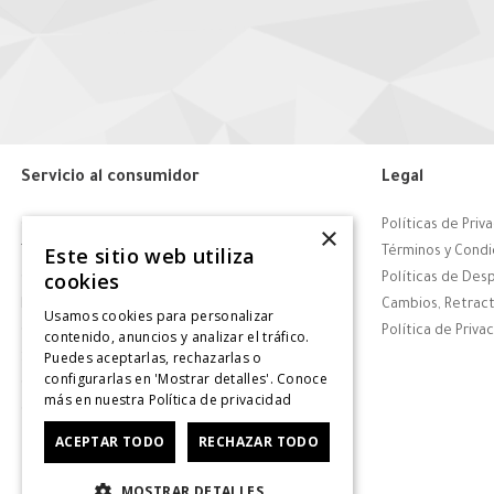
Servicio al consumidor
Legal
Centro de Ayuda
Políticas de Priv
×
Este sitio web utiliza
Tiendas
Términos y Condi
cookies
Contáctanos
Políticas de Des
Retiro en tienda
Cambios, Retract
Usamos cookies para personalizar
Giftcard
Política de Priva
contenido, anuncios y analizar el tráfico.
Puedes aceptarlas, rechazarlas o
Solicitar Factura
configurarlas en 'Mostrar detalles'. Conoce
CyberDay
más en nuestra
Política de privacidad
CyberMonday
ACEPTAR TODO
RECHAZAR TODO
MOSTRAR DETALLES