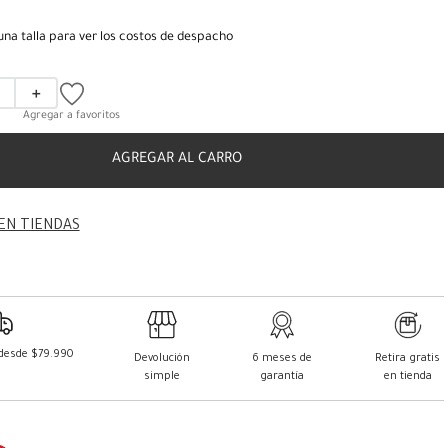
una talla para ver los costos de despacho
＋
AGREGAR AL CARRO
EN TIENDAS
 desde $79.990
Devolución
6 meses de
Retira gratis
simple
garantía
en tienda