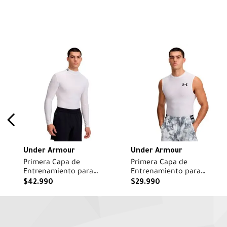
Under Armour
Under Armour
Primera Capa de
Primera Capa de
Entrenamiento para
Entrenamiento para
Hombre HG Mock Blanco
Hombre HG Blanco
$
42
.
990
$
29
.
990