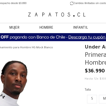
espacho desde $3.890
Cambios ilimitados sin costo
MUJER
HOMBRE
INFANTIL
Under 
enamiento para Hombre HG Mock Blanco
Primera
Hombre
$
36
.
990
Hasta
12
x
$
30
Talla
S
M