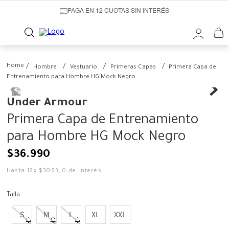
PAGA EN 12 CUOTAS SIN INTERÉS
Hombre
Vestuario
Primeras Capas
Primera Capa de
Entrenamiento para Hombre HG Mock Negro
Under Armour
Primera Capa de Entrenamiento
para Hombre HG Mock Negro
$
36
.
990
Hasta
12
x
$
3083
,
0
de interés
Talla
S
M
L
XL
XXL