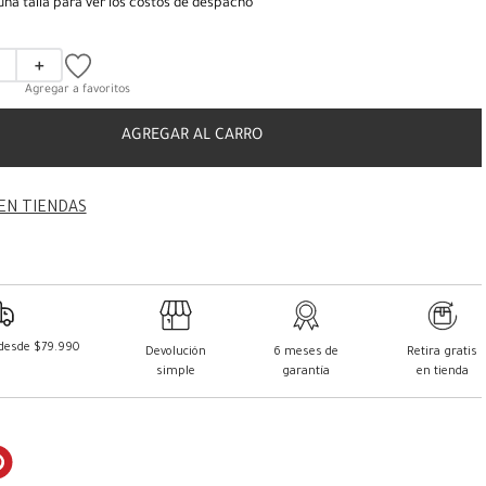
una talla para ver los costos de despacho
＋
AGREGAR AL CARRO
EN TIENDAS
 desde $79.990
Devolución
6 meses de
Retira gratis
simple
garantía
en tienda