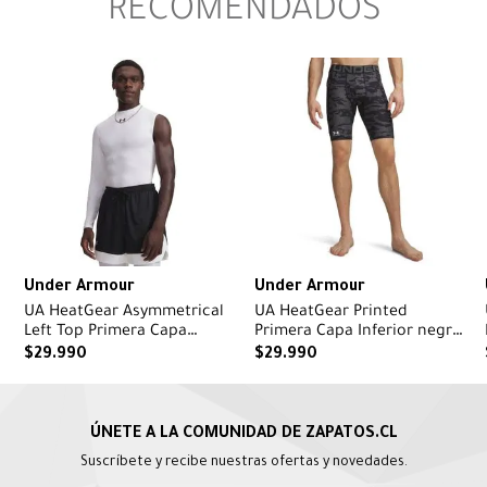
RECOMENDADOS
Under Armour
Under Armour
UA HeatGear Asymmetrical
UA HeatGear Printed
Left Top Primera Capa
Primera Capa Inferior negro
Superior blanco para
para hombre
$
29
.
990
$
29
.
990
hombre
Suscríbete y recibe nuestras ofertas y novedades.