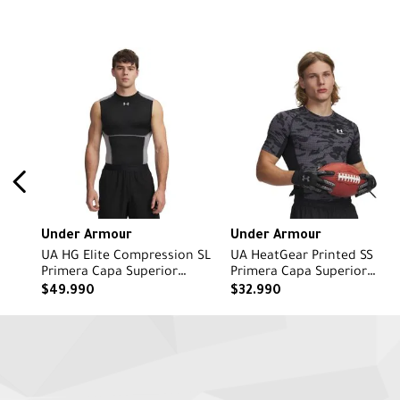
Under Armour
Under Armour
UA HG Elite Compression SL
UA HeatGear Printed SS
Primera Capa Superior
Primera Capa Superior
negra para hombre
negro para hombre
$
49
.
990
$
32
.
990