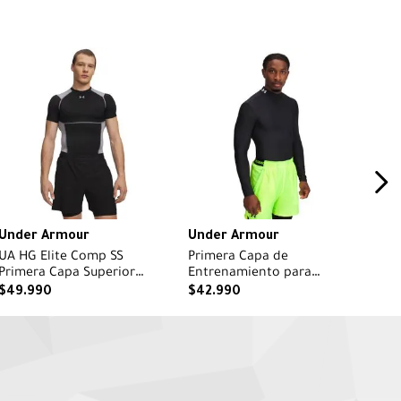
Under Armour
Under Armour
UA HG Elite Comp SS
Primera Capa de
Primera Capa Superior
Entrenamiento para
negro para hombre
Hombre HG Mock Negro
$
49
.
990
$
42
.
990