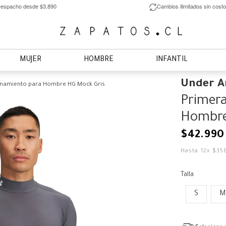
espacho desde $3.890
Cambios ilimitados sin costo
MUJER
HOMBRE
INFANTIL
Under 
enamiento para Hombre HG Mock Gris
Primera
Hombre
$
42
.
990
Hasta
12
x
$
35
Talla
S
M