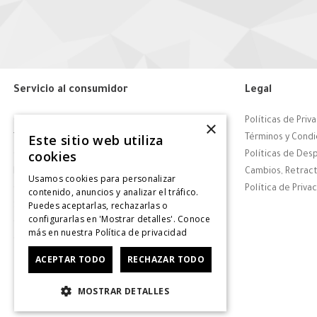
Servicio al consumidor
Legal
Centro de Ayuda
Políticas de Priv
×
Este sitio web utiliza
Tiendas
Términos y Condi
cookies
Contáctanos
Políticas de Des
Retiro en tienda
Cambios, Retract
Usamos cookies para personalizar
Giftcard
Política de Priva
contenido, anuncios y analizar el tráfico.
Puedes aceptarlas, rechazarlas o
Solicitar Factura
configurarlas en 'Mostrar detalles'. Conoce
CyberDay
más en nuestra
Política de privacidad
CyberMonday
ACEPTAR TODO
RECHAZAR TODO
MOSTRAR DETALLES