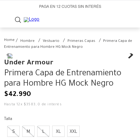
PAGA EN 12 CUOTAS SIN INTERÉS
Hombre
Vestuario
Primeras Capas
Primera Capa de
Entrenamiento para Hombre HG Mock Negro
Under Armour
Primera Capa de Entrenamiento
para Hombre HG Mock Negro
$
42
.
990
Hasta
12
x
$
3583
,
0
de interés
Talla
S
M
L
XL
XXL