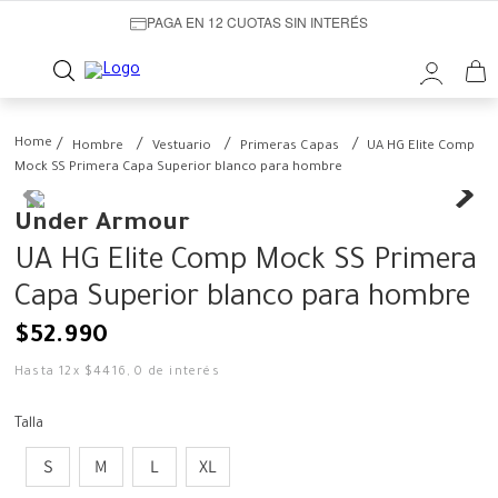
PAGA EN 12 CUOTAS SIN INTERÉS
Hombre
Vestuario
Primeras Capas
UA HG Elite Comp
Mock SS Primera Capa Superior blanco para hombre
Under Armour
UA HG Elite Comp Mock SS Primera
Capa Superior blanco para hombre
$
52
.
990
Hasta
12
x
$
4416
,
0
de interés
Talla
S
M
L
XL