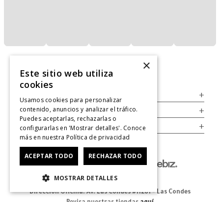
×
Este sitio web utiliza
cookies
Servicio al Consumidor
+
Usamos cookies para personalizar
contenido, anuncios y analizar el tráfico.
Legal
+
Puedes aceptarlas, rechazarlas o
Cuenta
+
configurarlas en 'Mostrar detalles'. Conoce
más en nuestra
Política de privacidad
ACEPTAR TODO
RECHAZAR TODO
MOSTRAR DETALLES
Dirección Oficina: Av. Las Condes #11281 - Las Condes
Revisa nuestras tiendas
aquí
© 2025 Zapatos derechos de autor