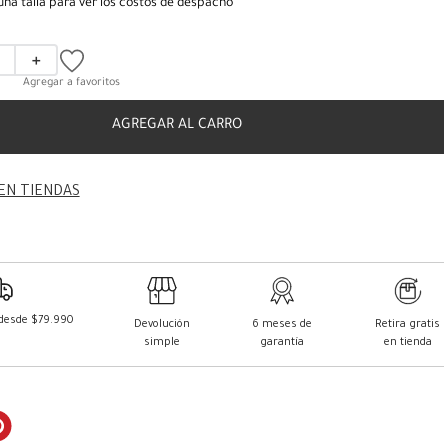
una talla para ver los costos de despacho
＋
AGREGAR AL CARRO
EN TIENDAS
 desde $79.990
Devolución
6 meses de
Retira gratis
simple
garantía
en tienda