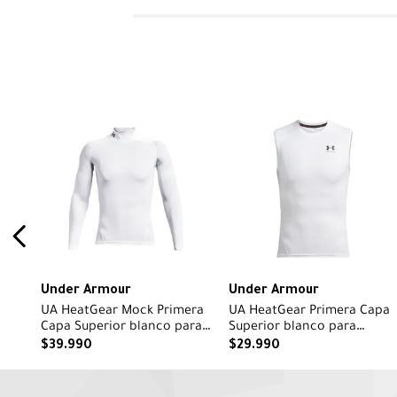
Under Armour
Under Armour
UA HeatGear Mock Primera
UA HeatGear Primera Capa
Capa Superior blanco para
Superior blanco para
hombre
hombre
$
39
.
990
$
29
.
990