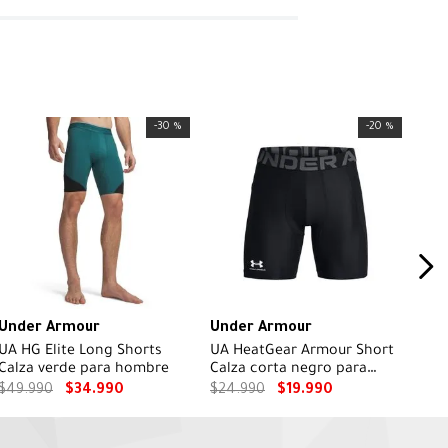
-
30 %
-
20 %
Under Armour
Under Armour
UA HG Elite Long Shorts
UA HeatGear Armour Short
Calza verde para hombre
Calza corta negro para
hombre
$
49
.
990
$
34
.
990
$
24
.
990
$
19
.
990