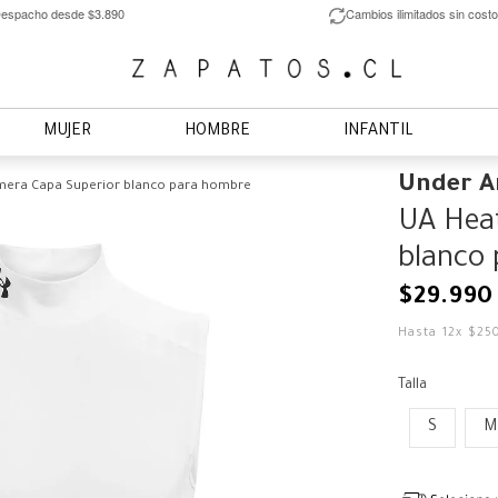
espacho desde $3.890
Cambios ilimitados sin costo
MUJER
HOMBRE
INFANTIL
Under 
mera Capa Superior blanco para hombre
UA Hea
blanco
$
29
.
990
Hasta
12
x
$
25
Talla
S
M