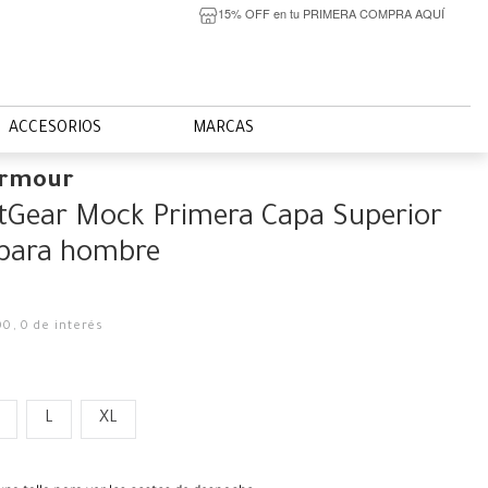
15% OFF en tu PRIMERA COMPRA AQUÍ
ACCESORIOS
MARCAS
Armour
tGear Mock Primera Capa Superior
 para hombre
00
,
0
de interés
L
XL