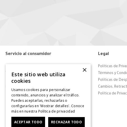
Servicio al consumidor
Legal
Centro de Ayuda
Políticas de Priv
×
Este sitio web utiliza
Tiendas
Términos y Condi
cookies
Contáctanos
Políticas de Des
Retiro en tienda
Cambios, Retract
Usamos cookies para personalizar
Giftcard
Política de Priva
contenido, anuncios y analizar el tráfico.
Puedes aceptarlas, rechazarlas o
Solicitar Factura
configurarlas en 'Mostrar detalles'. Conoce
CyberDay
más en nuestra
Política de privacidad
CyberMonday
ACEPTAR TODO
RECHAZAR TODO