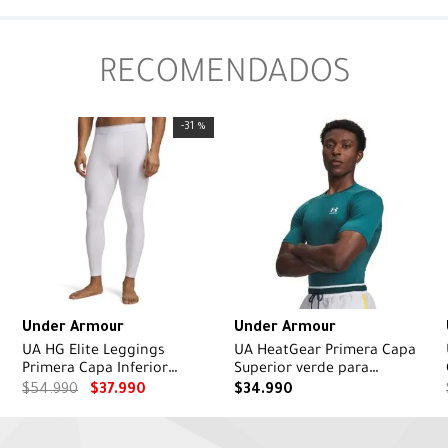
RECOMENDADOS
-
31 %
Under Armour
Under Armour
UA HG Elite Leggings
UA HeatGear Primera Capa
Primera Capa Inferior
Superior verde para
Blanca para Hombre
hombre
$
54
.
990
$
37
.
990
$
34
.
990